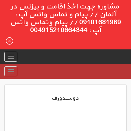
مشاوره جهت اخذ اقامت و بیزنس در
آلمان // پیام و تماس واتس آپ :
09101681989 // پیام وتماس واتس
آپ : 004915210664344
دوسلدورف