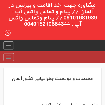
مشاوره جهت اخذ اقامت و بیزنس در
آلمان // پیام و تماس واتس آپ :
09101681989 // پیام وتماس واتس
آپ : 004915210664344
مختصات و موقعیت جغرافیایی کشور آلمان