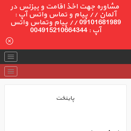
مشاوره جهت اخذ اقامت و بیزنس در
آلمان // پیام و تماس واتس آپ :
09101681989 // پیام وتماس واتس
آپ : 004915210664344
پایتخت