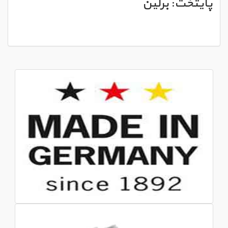
پایتخت: برلین