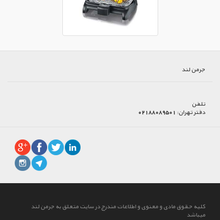
جرمن لند
تلفن
دفتر تهران:
02188089501
کلیه حقوق مادی و معنوی و اطلاعات مندرج در سایت متعلق به جرمن لند
میباشد