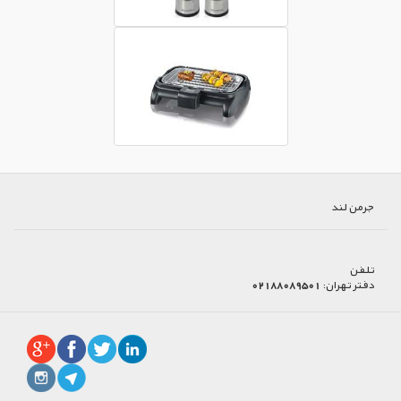
جرمن لند
تلفن
دفتر تهران:
02188089501