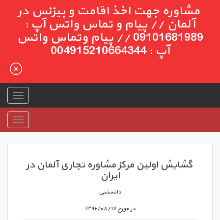
مشاوره جهت اخذ اقامت و بیزنس در
آلمان // پیام و تماس واتس آپ :
09101681989 // پیام وتماس واتس
آپ : 004915210664344
گشایش اولین مرکز مشاوره تجاری آلمان در
ایران
دانستنی
در مورخ ۱۳۹۶/۰۸/۱۷