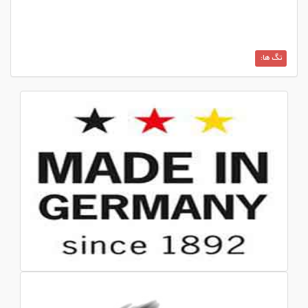
تگ ها: