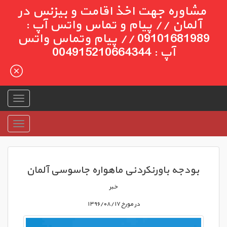
مشاوره جهت اخذ اقامت و بیزنس در
آلمان // پیام و تماس واتس آپ :
09101681989 // پیام وتماس واتس
آپ : 004915210664344
بودجه باورنکردنی ماهواره جاسوسی آلمان
خبر
در مورخ ۱۳۹۶/۰۸/۱۷