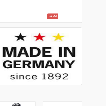
تگ ها: