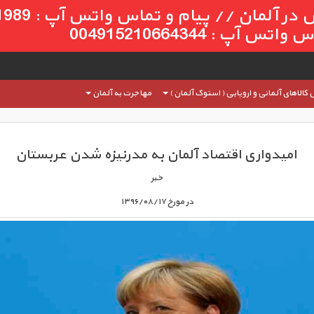
س آپ : 004915210664344
الاهای آلمانی و اروپایی ( استوک آلمان )
مهاجرت به آلمان
امیدواری اقتصاد آلمان به مدرنیزه شدن عربستان
خبر
در مورخ ۱۳۹۶/۰۸/۱۷