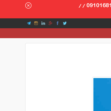
مشاوره جهت اخذ اقامت و بیزنس در آلمان // پیام و تماس واتس آپ : 09101681989 //