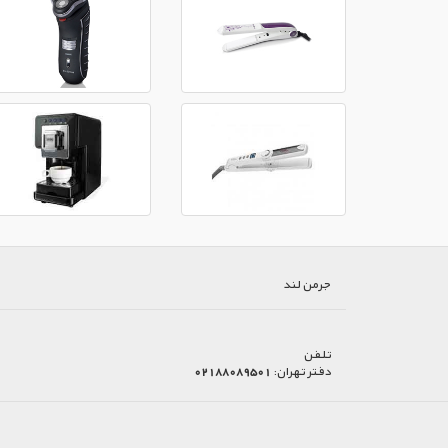
جرمن لند
تلفن
دفتر تهران:
02188089501