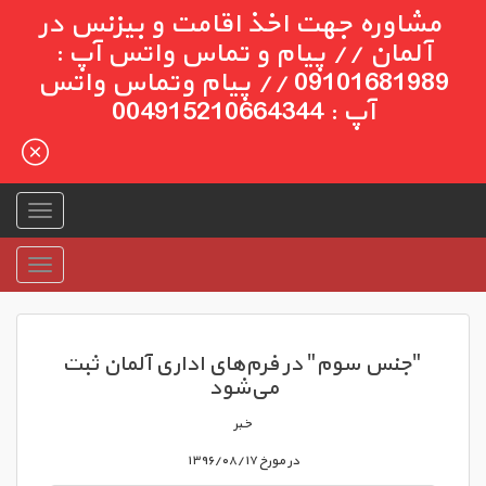
مشاوره جهت اخذ اقامت و بیزنس در
آلمان // پیام و تماس واتس آپ :
09101681989 // پیام وتماس واتس
آپ : 004915210664344
"جنس سوم" در فرم‌های اداری آلمان ثبت
می‌شود
خبر
در مورخ ۱۳۹۶/۰۸/۱۷