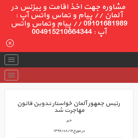
مشاوره جهت اخذ اقامت و بیزنس در
آلمان // پیام و تماس واتس آپ :
09101681989 // پیام وتماس واتس
آپ : 004915210664344
رئیس جمهور آلمان خواستار تدوین قانون
مهاجرت شد
خبر
در مورخ ۱۳۹۶/۰۸/۱۶