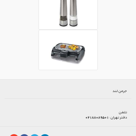
جرمن لند
تلفن
دفتر تهران:
02188089501