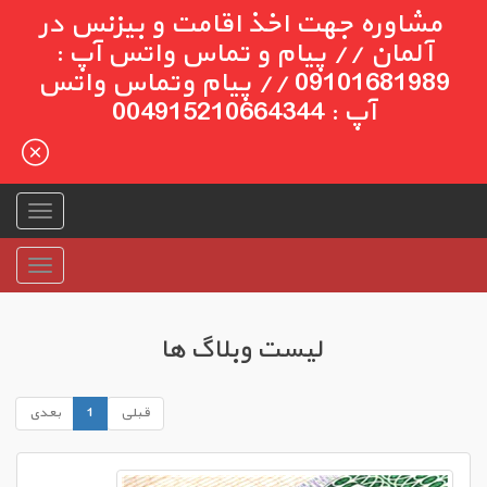
مشاوره جهت اخذ اقامت و بیزنس در
آلمان // پیام و تماس واتس آپ :
09101681989 // پیام وتماس واتس
آپ : 004915210664344
لیست وبلاگ ها
قبلی
1
بعدی