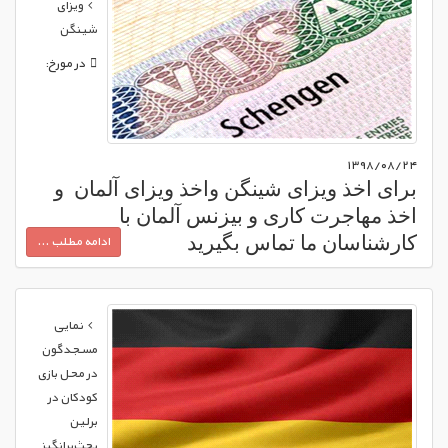
ویزای
شینگن
در مورخ:
۱۳۹۸/۰۸/۲۴
برای اخذ ویزای شینگن واخذ ویزای آلمان
و
اخذ مهاجرت کاری و بیزنس آلمان با
کارشناسان ما تماس بگیرید
ادامه مطلب ...
09121239044
تماس:
نمایی
مسجدگون
ویزای شینگن
در محل بازی
منطقه و حوزه شینگن در اصطلاح به منطقه‌ای در
کودکان در
اروپا اطلاق می‌شود که
۲۶
کشور حاضر در آن نیاز
برلین
به پاسپورت و باقی محدودیت‌های مرزی برای تردد
بحث‌برانگیز