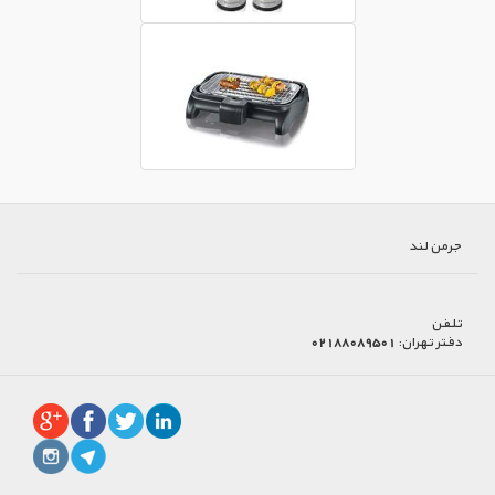
جرمن لند
تلفن
دفتر تهران:
02188089501