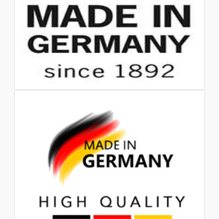
ایران /عراق/ نیجریه /پاکستان/ سومالی /
سریلانکا
کانال
👇
GermanEurope@
👆